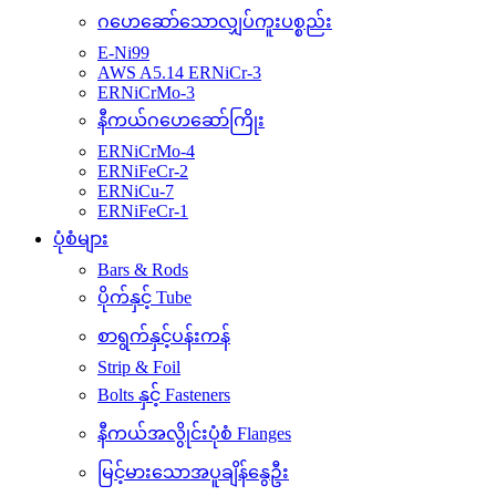
ဂဟေဆော်သောလျှပ်ကူးပစ္စည်း
E-Ni99
AWS A5.14 ERNiCr-3
ERNiCrMo-3
နီကယ်ဂဟေဆော်ကြိုး
ERNiCrMo-4
ERNiFeCr-2
ERNiCu-7
ERNiFeCr-1
ပုံစံများ
Bars & Rods
ပိုက်နှင့် Tube
စာရွက်နှင့်ပန်းကန်
Strip & Foil
Bolts နှင့် Fasteners
နီကယ်အလွိုင်းပုံစံ Flanges
မြင့်မားသောအပူချိန်နွေဦး