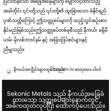
ပြင်းထန်သော အခြေအနေများကို မျှော်လင့်ထားသည့်
အခါတိုင်း ၎င်းတို့သည် ၎င်းတို့၏ ထူးခြားသော ခံနိုင်ရည်
ဂုဏ်သတ္တိကြောင့် ဤသတ္တုစပ်များကို ထည့်သွင်းစဉ်းစား
နိုင်မည်ဖြစ်သည်။ဤသတ္တုစပ်တစ်ခုစီသည် နီကယ်၊ ခရိုမီ
ယမ်၊ မိုလစ်ဘဒင်နမ် နှင့် အခြားဒြပ်စင်များနှင့်
ညီမျှသည်။
Sekonic Metals သည် နီကယ်အခြေခံ
ထားသော သတ္တုစပ်များနောက်တွင်
အဓိကထုတ်လုပ်ပြီး ထောက်ပံ့ပေးသည်။