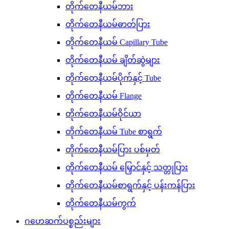
တိုက်တေနီယမ်ဘား
တိုက်တေနီယမ်ဓာတ်ပြား
တိုက်တေနီယမ် Capillary Tube
တိုက်တေနီယမ် ချိတ်ဆွဲများ
တိုက်တေနီယမ်ပိုက်နှင့် Tube
တိုက်တေနီယမ် Flange
တိုက်တေနီယမ်ဝိုင်ယာ
တိုက်တေနီယမ် Tube စာရွက်
တိုက်တေနီယမ်ပြား ပစ်မှတ်
တိုက်တေနီယမ် မြှောင်နှင့် သတ္တုပြား
တိုက်တေနီယမ်စာရွက်နှင့် ပန်းကန်ပြား
တိုက်တေနီယမ်ကွက်
ဂဟေဆက်ပစ္စည်းများ