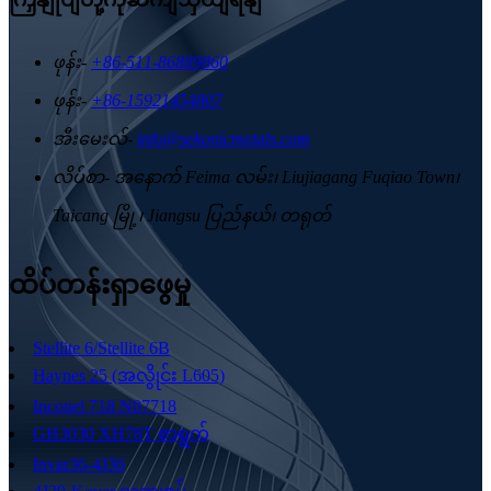
ဖုန်း-
+86-511-86889860
ဖုန်း-
+86-15921454807
အီးမေးလ်-
info@sekonicmetals.com
လိပ်စာ-
အနောက် Feima လမ်း၊ Liujiagang Fuqiao Town၊
Taicang မြို့၊ Jiangsu ပြည်နယ်၊ တရုတ်
ထိပ်တန်းရှာဖွေမှု
Stellite 6/Stellite 6B
Haynes 25 (အလွိုင်း L605)
Inconel 718 N07718
GH3030 XH78T စာရွက်
Invar36-4J36