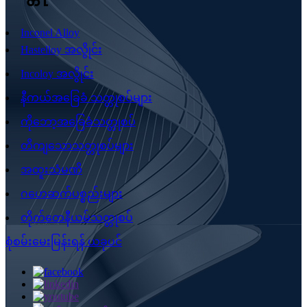
Inconel Alloy
Hastelloy အလွိုင်း
Incoloy အလွိုင်း
နီကယ်အခြေခံ သတ္တုစပ်များ
ကိုဘော့အခြေခံသတ္တုစပ်
တိကျသောသတ္တုစပ်များ
အထူးသံမဏိ
ဂဟေဆက်ပစ္စည်းများ
တိုက်တေနီယမ်သတ္တုစပ်
စုံစမ်းမေးမြန်းရန် ယခုပင်