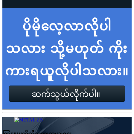
ပိုမိုလေ့လာလိုပါ
သလား သို့မဟုတ် ကိုး
ကားရယူလိုပါသလား။
ဆက်သွယ်လိုက်ပါ။
ကြှနျုပျတို့ကိုဆကျသှယျရနျ