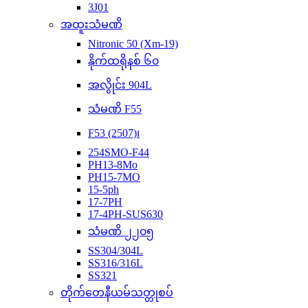
3J01
အထူးသံမဏိ
Nitronic 50 (Xm-19)
နိုက်ထရိုနစ် ၆၀
အလွိုင်း 904L
သံမဏိ F55
F53 (2507)၊
254SMO-F44
PH13-8Mo
PH15-7MO
15-5ph
17-7PH
17-4PH-SUS630
သံမဏိ ၂၂၀၅
SS304/304L
SS316/316L
SS321
တိုက်တေနီယမ်သတ္တုစပ်