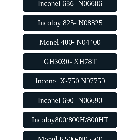
Inconel 686- N06686
Incoloy 825- N08825
Monel 400- N04400
GH3030- XH78T
Inconel X-750 N07750
Inconel 690- N06690
Incoloy800/800H/800HT
Monel K500-N05500