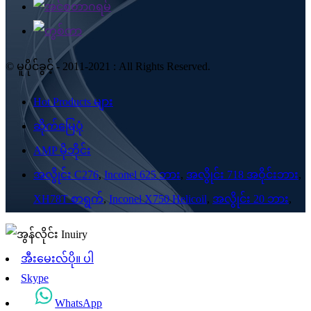
© မူပိုင်ခွင့် - 2011-2021 : All Rights Reserved.
Hot Products များ
ဆိုက်မြေပုံ
AMP မိုဘိုင်း
အလွိုင်း C276
,
Inconel 625 ဘား
,
အလွိုင်း 718 အဝိုင်းဘား
,
XH78T စာရွက်
,
Inconel X750 Helicoil
,
အလွိုင်း 20 ဘား
,
အီးမေးလ်ပို။ ပါ
Skype
WhatsApp