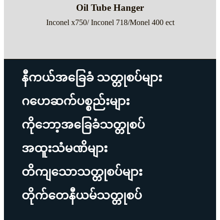
Oil Tube Hanger
Inconel x750/ Inconel 718/Monel 400 ect
နီကယ်အခြေခံ သတ္တုစပ်များ
ဂဟေဆက်ပစ္စည်းများ
ကိုဘော့အခြေခံသတ္တုစပ်
အထူးသံမဏိများ
တိကျသောသတ္တုစပ်များ
တိုက်တေနီယမ်သတ္တုစပ်