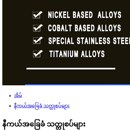
အိမ်
နီကယ်အခြေခံ သတ္တုစပ်များ
နီကယ်အခြေခံ သတ္တုစပ်များ