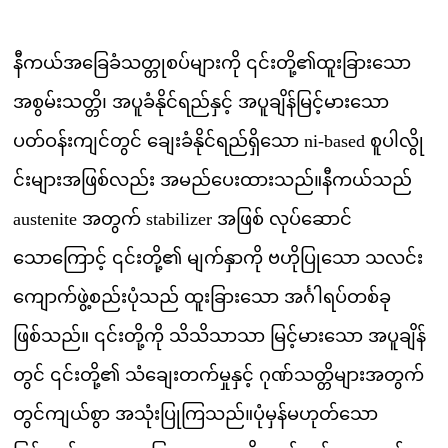
နီကယ်အခြေခံသတ္တုစပ်များကို ၎င်းတို့၏ထူးခြားသော
အစွမ်းသတ္တိ၊ အပူခံနိုင်ရည်နှင့် အပူချိန်မြင့်မားသော
ပတ်ဝန်းကျင်တွင် ချေးခံနိုင်ရည်ရှိသော ni-based စူပါလွို
င်းများအဖြစ်လည်း အမည်ပေးထားသည်။နီကယ်သည်
austenite အတွက် stabilizer အဖြစ် လုပ်ဆောင်
သောကြောင့် ၎င်းတို့၏ မျက်နှာကို ဗဟိုပြုသော သလင်း
ကျောက်ဖွဲ့စည်းပုံသည် ထူးခြားသော အင်္ဂါရပ်တစ်ခု
ဖြစ်သည်။ ၎င်းတို့ကို သိသိသာသာ မြင့်မားသော အပူချိန်
တွင် ၎င်းတို့၏ သံချေးတက်မှုနှင့် ဂုဏ်သတ္တိများအတွက်
တွင်ကျယ်စွာ အသုံးပြုကြသည်။ပုံမှန်မဟုတ်သော