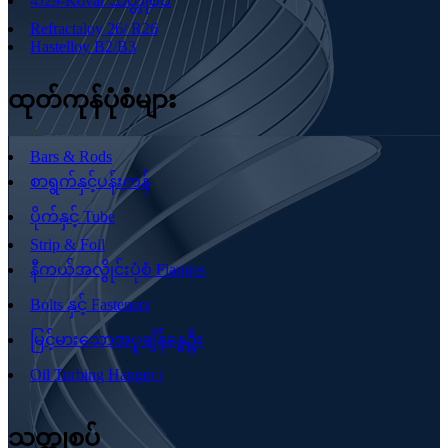
4J29-Kovar သတ္တုစပ်
Refractaloy 26/ R26
Hastelloy B2/B3
ထုတ်ကုန်ပုံစံများ
Bars & Rods
စာရွက်နှင့်ပန်းကန်
ပိုက်နှင့် Tube
Strip & Foil
နီကယ်အလွိုင်းပုံစံ Flanges
Bolts နှင့် Fasteners
မြင့်မားသောအပူချိန်နွေဦး
Oil Turbing Hanger ၊
သတ္တုစပ်