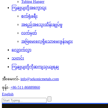
Tubing Hanger
ကြှနျုပျတို့အကွောငျး
စက်ရုံခရီး
အရည်အသွေးထိန်းချုပ်မှု
လက်မှတ်
အမြဲမေးလေ့ရှိသောမေးခွန်းများ
လျှောက်လွှာ
သတင်း
ကြှနျုပျတို့ကိုဆကျသှယျရနျ
အီးမေးလ်-
info@sekonicmetals.com
ဖုန်း-
+86-511-86889860
English