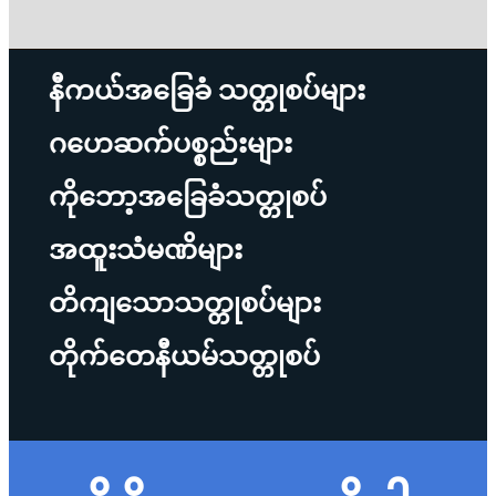
နီကယ်အခြေခံ သတ္တုစပ်များ
ဂဟေဆက်ပစ္စည်းများ
ကိုဘော့အခြေခံသတ္တုစပ်
အထူးသံမဏိများ
တိကျသောသတ္တုစပ်များ
တိုက်တေနီယမ်သတ္တုစပ်