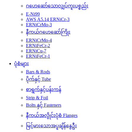
ဂဟေဆော်သောလျှပ်ကူးပစ္စည်း
E-Ni99
AWS A5.14 ERNiCr-3
ERNiCrMo-3
နီကယ်ဂဟေဆော်ကြိုး
ERNiCrMo-4
ERNiFeCr-2
ERNiCu-7
ERNiFeCr-1
ပုံစံများ
Bars & Rods
ပိုက်နှင့် Tube
စာရွက်နှင့်ပန်းကန်
Strip & Foil
Bolts နှင့် Fasteners
နီကယ်အလွိုင်းပုံစံ Flanges
မြင့်မားသောအပူချိန်နွေဦး