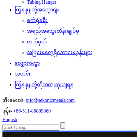
Tubing Hanger
ကြှနျုပျတို့အကွောငျး
စက်ရုံခရီး
အရည်အသွေးထိန်းချုပ်မှု
လက်မှတ်
အမြဲမေးလေ့ရှိသောမေးခွန်းများ
လျှောက်လွှာ
သတင်း
ကြှနျုပျတို့ကိုဆကျသှယျရနျ
အီးမေးလ်-
info@sekonicmetals.com
ဖုန်း-
+86-511-86889860
English