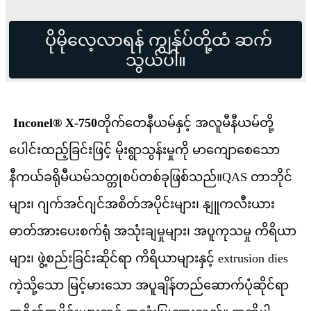
ပိုမိုလေ့လာရန် ကျွန်ုပ်တို့ထံ ဆက်
သွယ်ပါ။
Inconel® X-750
တိုက်တေနီယမ်နှင့် အလူမီနီယမ်တို့
ပေါင်းထည့်ခြင်းဖြင့် မိုးရွာသွန်းမှုကို မာကျောစေသော
နီကယ်ခရိုမီယမ်သတ္တုစပ်တစ်ခုဖြစ်သည်။QAS တာဘိုင်
များ၊ ဂျက်အင်ဂျင်အစိတ်အပိုင်းများ၊ နျူကလီးယား
ဓာတ်အားပေးစက်ရုံ အသုံးချမှုများ၊ အပူကုသမှု ကိရိယာ
များ၊ ဖွဲ့စည်းခြင်းဆိုင်ရာ ကိရိယာများနှင့် extrusion dies
ကဲ့သို့သော မြင့်မားသော အပူချိန်တည်ဆောက်ပုံဆိုင်ရာ