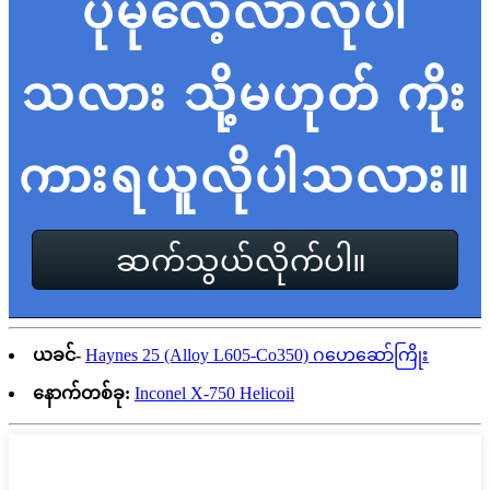
ပိုမိုလေ့လာလိုပါ
သလား သို့မဟုတ် ကိုး
ကားရယူလိုပါသလား။
ဆက်သွယ်လိုက်ပါ။
ယခင်-
Haynes 25 (Alloy L605-Co350) ဂဟေဆော်ကြိုး
နောက်တစ်ခု:
Inconel X-750 Helicoil