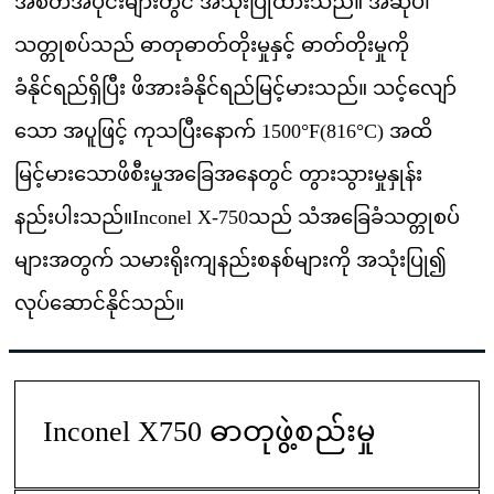
အစိတ်အပိုင်းများတွင် အသုံးပြုထားသည်။ အဆိုပါ
သတ္တုစပ်သည် ဓာတုဓာတ်တိုးမှုနှင့် ဓာတ်တိုးမှုကို
ခံနိုင်ရည်ရှိပြီး ဖိအားခံနိုင်ရည်မြင့်မားသည်။ သင့်လျော်
သော အပူဖြင့် ကုသပြီးနောက် 1500°F(816°C) အထိ
မြင့်မားသောဖိစီးမှုအခြေအနေတွင် တွားသွားမှုနှုန်း
နည်းပါးသည်။Inconel X-750သည် သံအခြေခံသတ္တုစပ်
များအတွက် သမားရိုးကျနည်းစနစ်များကို အသုံးပြု၍
လုပ်ဆောင်နိုင်သည်။
Inconel X750 ဓာတုဖွဲ့စည်းမှု