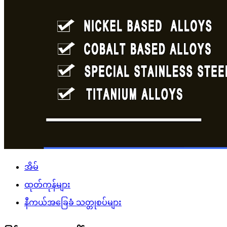
အိမ်
ထုတ်ကုန်များ
နီကယ်အခြေခံ သတ္တုစပ်များ