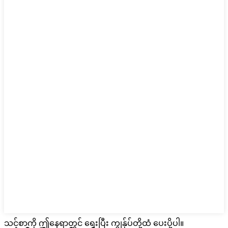
သင့်စာကို ဤနေရာတွင် ရေးပြီး ကျွန်ုပ်တို့ထံ ပေးပို့ပါ။