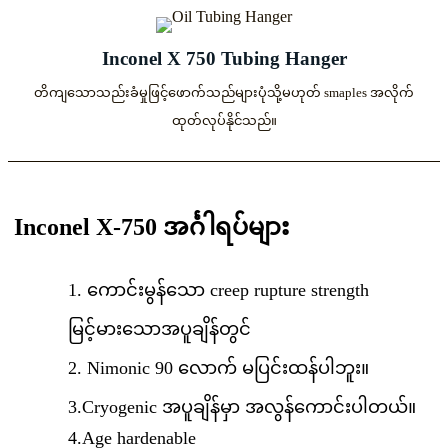
Inconel X 750 Tubing Hanger
တိကျသောသည်းခံမှုဖြင့်ဖောက်သည်များပုံသို့မဟုတ် smaples အလိုက်
ထုတ်လုပ်နိုင်သည်။
Inconel X-750 အင်္ဂါရပ်များ
1. ကောင်းမွန်သော creep rupture strength
မြင့်မားသောအပူချိန်တွင်
2. Nimonic 90 လောက် မပြင်းထန်ပါဘူး။
3.Cryogenic အပူချိန်မှာ အလွန်ကောင်းပါတယ်။
4.Age hardenable