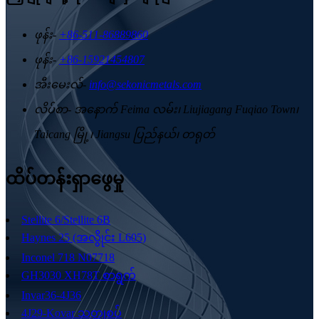
ဖုန်း-
+86-511-86889860
ဖုန်း-
+86-15921454807
အီးမေးလ်-
info@sekonicmetals.com
လိပ်စာ-
အနောက် Feima လမ်း၊ Liujiagang Fuqiao Town၊
Taicang မြို့၊ Jiangsu ပြည်နယ်၊ တရုတ်
ထိပ်တန်းရှာဖွေမှု
Stellite 6/Stellite 6B
Haynes 25 (အလွိုင်း L605)
Inconel 718 N07718
GH3030 XH78T စာရွက်
Invar36-4J36
4J29-Kovar သတ္တုစပ်