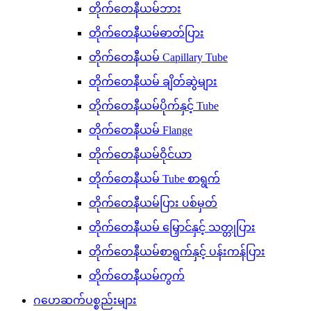
တိုက်တေနီယမ်ဘား
တိုက်တေနီယမ်ဓာတ်ပြား
တိုက်တေနီယမ် Capillary Tube
တိုက်တေနီယမ် ချိတ်ဆွဲများ
တိုက်တေနီယမ်ပိုက်နှင့် Tube
တိုက်တေနီယမ် Flange
တိုက်တေနီယမ်ဝိုင်ယာ
တိုက်တေနီယမ် Tube စာရွက်
တိုက်တေနီယမ်ပြား ပစ်မှတ်
တိုက်တေနီယမ် မြှောင်နှင့် သတ္တုပြား
တိုက်တေနီယမ်စာရွက်နှင့် ပန်းကန်ပြား
တိုက်တေနီယမ်ကွက်
ဂဟေဆက်ပစ္စည်းများ