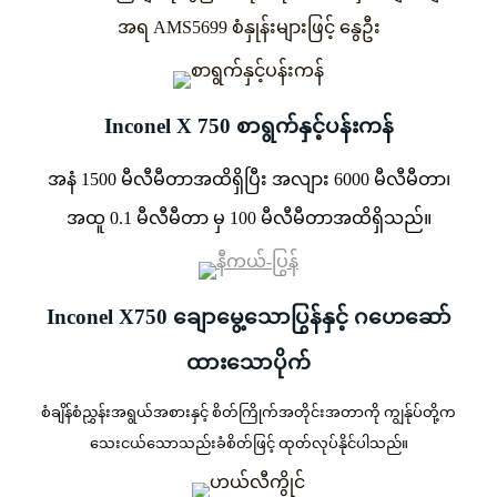
အရ AMS5699 စံနှုန်းများဖြင့် နွေဦး
Inconel X 750 စာရွက်နှင့်ပန်းကန်
အနံ 1500 မီလီမီတာအထိရှိပြီး အလျား 6000 မီလီမီတာ၊
အထူ 0.1 မီလီမီတာ မှ 100 မီလီမီတာအထိရှိသည်။
Inconel X750 ချောမွေ့သောပြွန်နှင့် ဂဟေဆော်
ထားသောပိုက်
စံချိန်စံညွှန်းအရွယ်အစားနှင့် စိတ်ကြိုက်အတိုင်းအတာကို ကျွန်ုပ်တို့က
သေးငယ်သောသည်းခံစိတ်ဖြင့် ထုတ်လုပ်နိုင်ပါသည်။