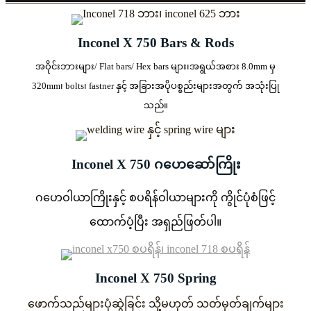
Inconel X 750 Bars & Rods
အဝိုင်းဘားများ/ Flat bars/ Hex bars များ၊
အရွယ်အစား 8.0mm မှ
320mm၊ bolts၊ fastner နှင့် အခြားအပိုပစ္စည်းများအတွက် အသုံးပြု
သည်။
Inconel X 750 ဂဟေဆော်ကြိုး
ဂဟေဝါယာကြိုးနှင့် စပရိန်ဝါယာများကို ကွိုင်ပုံစံဖြင့်
ထောက်ပံ့ပြီး အရှည်ဖြတ်ပါ။
Inconel X 750 Spring
ဖောက်သည်များပုံဆွဲခြင်း သို့မဟုတ် သတ်မှတ်ချက်များ