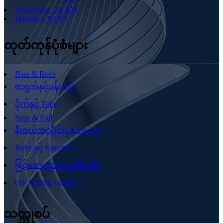
Refractaloy 26/ R26
Hastelloy B2/B3
ထုတ်ကုန်ပုံစံများ
Bars & Rods
စာရွက်နှင့်ပန်းကန်
ပိုက်နှင့် Tube
Strip & Foil
နီကယ်အလွိုင်းပုံစံ Flanges
Bolts နှင့် Fasteners
မြင့်မားသောအပူချိန်နွေဦး
Oil Turbing Hanger ၊
သတ္တုစပ်