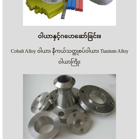
ဝါယာနှင့်ဂဟေဆော်ခြင်း။
Cobalt Alloy ဝါယာ၊ နီကယ်သတ္တုစပ်ဝါယာ၊ Tianium Alloy
ဝါယာကြိုး