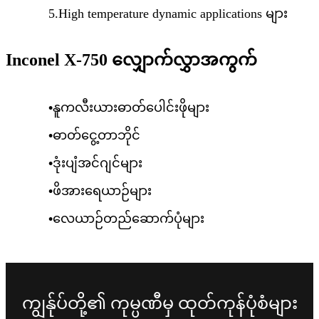
5.High temperature dynamic applications များ
Inconel X-750 လျှောက်လွှာအကွက်
•
နူကလီးယားဓာတ်ပေါင်းဖိုများ
•
ဓာတ်ငွေ့တာဘိုင်
•
ဒုံးပျံအင်ဂျင်များ
•
ဖိအားရေယာဉ်များ
•
လေယာဉ်တည်ဆောက်ပုံများ
ကျွန်ုပ်တို့၏ ကုမ္ပဏီမှ ထုတ်ကုန်ပုံစံများ