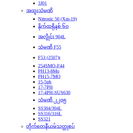
3J01
အထူးသံမဏိ
Nitronic 50 (Xm-19)
နိုက်ထရိုနစ် ၆၀
အလွိုင်း 904L
သံမဏိ F55
F53 (2507)၊
254SMO-F44
PH13-8Mo
PH15-7MO
15-5ph
17-7PH
17-4PH-SUS630
သံမဏိ ၂၂၀၅
SS304/304L
SS316/316L
SS321
တိုက်တေနီယမ်သတ္တုစပ်