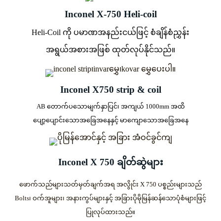
Inconel X-750 Heli-coil
Heli-Coil ကို ပမာဏအနည်းငယ်ဖြင့် စံချိန်စံညွှန်း
အရွယ်အစားအဖြစ် ထုတ်လုပ်နိုင်သည်။
Inconel X750 strip & coil
AB တောက်ပသောမျက်နှာပြင်၊ အကျယ် 1000mm အထိ
ပျော့ပျောင်းသောအခြေအနေနှင့် မာကျောသောအခြေအနေ
Inconel X 750 ချိတ်ဆွဲများ
ဖောက်သည်များသတ်မှတ်ချက်အရ အလွိုင်း X 750 ပစ္စည်းများသည်
Bolts၊ ဝက်အူများ၊ အနားကွပ်များနှင့် အခြားပိုမိုမြန်ဆန်သောပုံစံများဖြင့်
ပြုလုပ်ထားသည်။