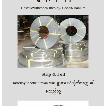
Hastelloy/Inconel/ Incoloy/ Cobalt/Tianium
Strip & Foil
Hastelloy/Inconel/ invar/ အပျော့စား သံလိုက်သတ္တုစပ်
စသည်တို့