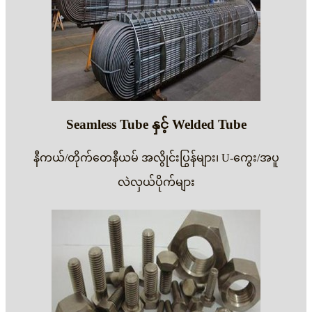
Seamless Tube နှင့် Welded Tube
နီကယ်/တိုက်တေနီယမ် အလွိုင်းပြွန်များ၊ U-ကွေး/အပူ
လဲလှယ်ပိုက်များ