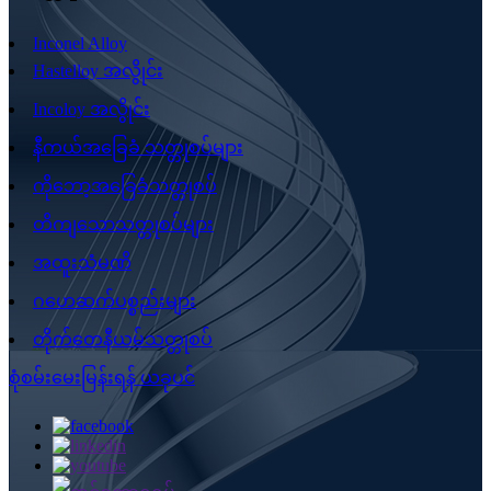
Inconel Alloy
Hastelloy အလွိုင်း
Incoloy အလွိုင်း
နီကယ်အခြေခံ သတ္တုစပ်များ
ကိုဘော့အခြေခံသတ္တုစပ်
တိကျသောသတ္တုစပ်များ
အထူးသံမဏိ
ဂဟေဆက်ပစ္စည်းများ
တိုက်တေနီယမ်သတ္တုစပ်
စုံစမ်းမေးမြန်းရန် ယခုပင်